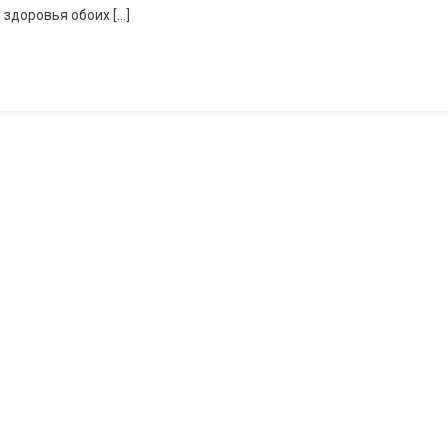
Беременности
 здоровья обоих […]
Может
Повлиять
На
Будущую
Плодовитость
Младенцев.