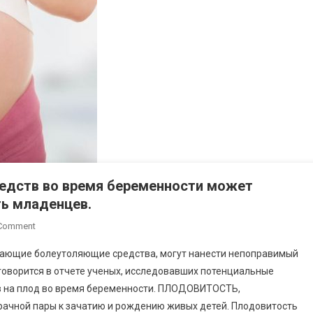
едств во время беременности может
ь младенцев.
On
 Comment
Использование
мающие болеутоляющие средства, могут нанести непоправимый
Болеутоляющих
 говорится в отчете ученых, исследовавших потенциальные
Средств
в на плод во время беременности. ПЛОДОВИТОСТЬ,
Во
рачной пары к зачатию и рождению живых детей. Плодовитость
Время