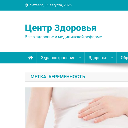
Skip
Четверг, 06 августа, 2026
to
content
Центр Здоровья
Все о здоровье и медицинской реформе
Здравоохранение
Здоровье
Обр
МЕТКА:
БЕРЕМЕННОСТЬ