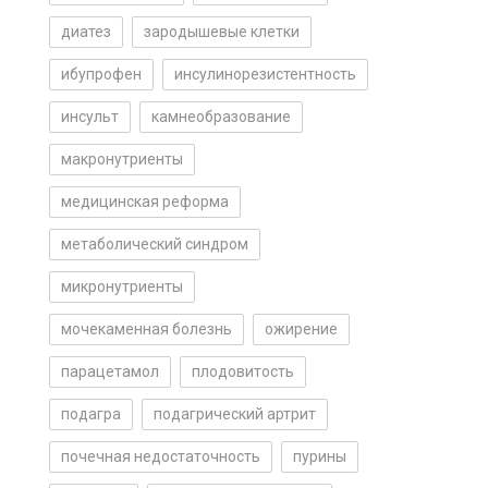
диатез
зародышевые клетки
ибупрофен
инсулинорезистентность
инсульт
камнеобразование
макронутриенты
медицинская реформа
метаболический синдром
микронутриенты
мочекаменная болезнь
ожирение
парацетамол
плодовитость
подагра
подагрический артрит
почечная недостаточность
пурины