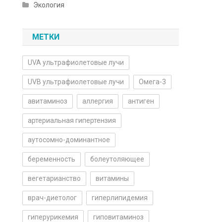
Экология
МЕТКИ
UVA ультрафиолетовые лучи
UVB ультрафиолетовые лучи
Омега-3
авитаминоз
аллергия
антиген
артериальная гипертензия
аутосомно-доминантное
беременность
болеутоляющее
вегетарианство
витамины
врач-диетолог
гиперлипидемия
гиперурикемия
гиповитаминоз