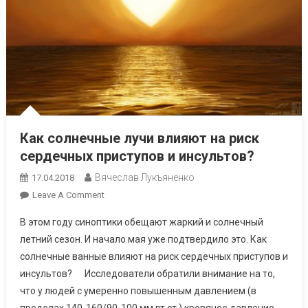
Как солнечные лучи влияют на риск
сердечных приступов и инсультов?
Вячеслав Лукъяненко
17.04.2018
On
Leave A Comment
Как
В этом году синоптики обещают жаркий и солнечный
Солнечные
летний сезон. И начало мая уже подтвердило это. Как
Лучи
солнечные ванные влияют на риск сердечных приступов и
Влияют
инсультов? Исследователи обратили внимание на то,
На
Риск
что у людей с умеренно повышенным давлением (в
Сердечных