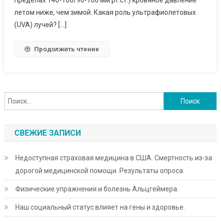
пределах 140-160/90-100 мм рт.ст.) кровяное давление
Приступов
летом ниже, чем зимой. Какая роль ультрафиолетовых
И
(UVA) лучей? […]
Инсультов?
Продолжить чтение
Найти:
СВЕЖИЕ ЗАПИСИ
Недоступная страховая медицина в США. Смертность из-за
дорогой медицинской помощи. Результаты опроса.
Физические упражнения и болезнь Альцгеймера.
Наш социальный статус влияет на гены и здоровье.