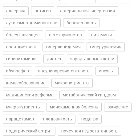
аллергия
антиген
артериальная гипертензия
аутосомно-доминантное
беременность
болеутоляющее
вегетарианство
витамины
врач-диетолог
гиперлипидемия
гиперурикемия
гиповитаминоз
диатез
зародышевые клетки
ибупрофен
инсулинорезистентность
инсульт
камнеобразование
макронутриенты
медицинская реформа
метаболический синдром
микронутриенты
мочекаменная болезнь
ожирение
парацетамол
плодовитость
подагра
подагрический артрит
почечная недостаточность