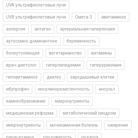
UVA ультрафиолетовые лучи
UVB ультрафиолетовые лучи
Омега-3
авитаминоз
аллергия
антиген
артериальная гипертензия
аутосомно-доминантное
беременность
болеутоляющее
вегетарианство
витамины
врач-диетолог
гиперлипидемия
гиперурикемия
гиповитаминоз
диатез
зародышевые клетки
ибупрофен
инсулинорезистентность
инсульт
камнеобразование
макронутриенты
медицинская реформа
метаболический синдром
микронутриенты
мочекаменная болезнь
ожирение
парацетамол
плодовитость
подагра